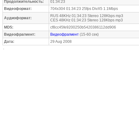
Продолжительность:
01:34:23
Видеоформат:
704x304 01:34:23 25fps DivX5 1.1Mbps
RUS 48KHz 01:34:23 Stereo 128Kbps mp3
Аудиоформат:
CES 48KHz 01:34:23 Stereo 128Kbps mp3
MD5:
cf8cc45fe9200250b5420386112dd906
Видеофрагмент:
Видеофрагмент
(15-60 сек)
Дата:
29 Aug 2008