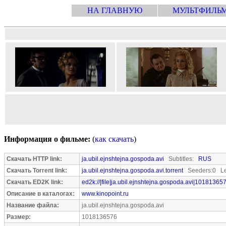
НА ГЛАВНУЮ
МУЛЬТФИЛЬ
Информация о фильме:
(
как скачать
)
Скачать HTTP link:
ja.ubil.ejnshtejna.gospoda.avi
Subtitles:
RUS
Скачать Torrent link:
ja.ubil.ejnshtejna.gospoda.avi.torrent
Seeders:0 Le
Скачать ED2K link:
ed2k://|file|ja.ubil.ejnshtejna.gospoda.avi|10181365
Описание в каталогах:
www.kinopoint.ru
Название файла:
ja.ubil.ejnshtejna.gospoda.avi
Размер:
1018136576