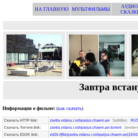
АУДИО
НА ГЛАВНУЮ
МУЛЬТФИЛЬМЫ
СКАЗК
Завтра вста
Информация о фильме:
(
как скачать
)
Скачать HTTP link:
zavtra.vstanu.i.oshparjus.chaem.avi
Subtitles:
RU
Скачать Torrent link:
zavtra.vstanu.i.oshparjus.chaem.avi.torrent
Seeders:
Скачать ED2K link:
ed2k://|file|zavtra.vstanu.i.oshparjus.chaem.avi|163