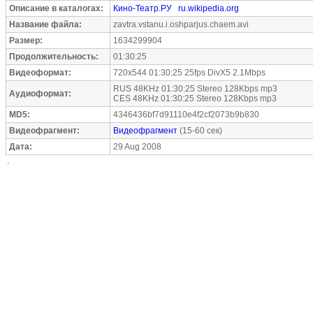
Описание в каталогах:
Кино-Театр.РУ
ru.wikipedia.org
Название файла:
zavtra.vstanu.i.oshparjus.chaem.avi
Размер:
1634299904
Продолжительность:
01:30:25
Видеоформат:
720x544 01:30:25 25fps DivX5 2.1Mbps
RUS 48KHz 01:30:25 Stereo 128Kbps mp3
Аудиоформат:
CES 48KHz 01:30:25 Stereo 128Kbps mp3
MD5:
4346436bf7d91110e4f2cf2073b9b830
Видеофрагмент:
Видеофрагмент
(15-60 сек)
Дата:
29 Aug 2008