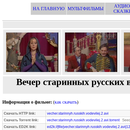
АУДИО
НА ГЛАВНУЮ
МУЛЬТФИЛЬМЫ
СКАЗК
Вечер старинных русских в
Информация о фильме:
(
как скачать
)
Скачать HTTP link:
vecher.starinnyh.russkih.vodevilej.2.avi
Скачать Torrent link:
vecher.starinnyh.russkih.vodevilej.2.avi.torrent
Seede
Скачать ED2K link:
ed2k://|file|vecher.starinnyh.russkih.vodevilej.2.avi