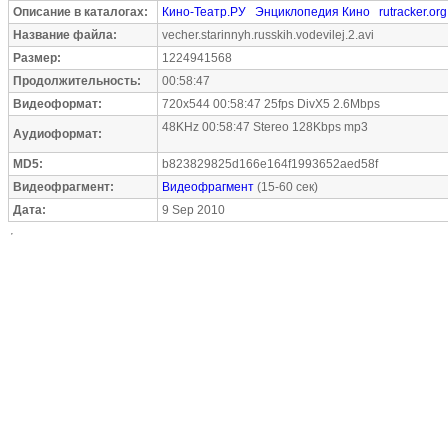
Описание в каталогах:
Кино-Театр.РУ
Энциклопедия Кино
rutracker.org
Название файла:
vecher.starinnyh.russkih.vodevilej.2.avi
Размер:
1224941568
Продолжительность:
00:58:47
Видеоформат:
720x544 00:58:47 25fps DivX5 2.6Mbps
48KHz 00:58:47 Stereo 128Kbps mp3
Аудиоформат:
MD5:
b823829825d166e164f1993652aed58f
Видеофрагмент:
Видеофрагмент
(15-60 сек)
Дата:
9 Sep 2010