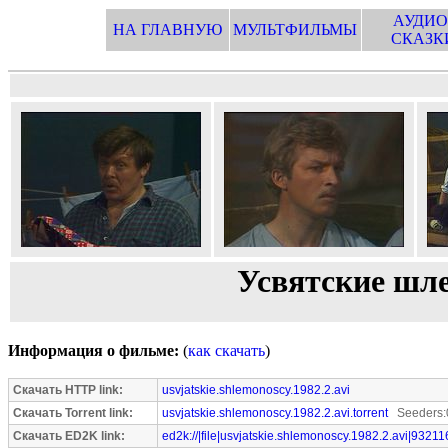
АУДИО
НА ГЛАВНУЮ
МУЛЬТФИЛЬМЫ
СКАЗК
Усвятские шле
Информация о фильме:
(
как скачать
)
Скачать HTTP link:
usvjatskie.shlemonoscy.1982.2.avi
Скачать Torrent link:
usvjatskie.shlemonoscy.1982.2.avi.torrent
Seeders:
Скачать ED2K link:
ed2k://|file|usvjatskie.shlemonoscy.1982.2.avi|9321