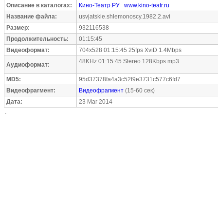
Описание в каталогах:
Кино-Театр.РУ
www.kino-teatr.ru
Название файла:
usvjatskie.shlemonoscy.1982.2.avi
Размер:
932116538
Продолжительность:
01:15:45
Видеоформат:
704x528 01:15:45 25fps XviD 1.4Mbps
48KHz 01:15:45 Stereo 128Kbps mp3
Аудиоформат:
MD5:
95d37378fa4a3c52f9e3731c577c6fd7
Видеофрагмент:
Видеофрагмент
(15-60 сек)
Дата:
23 Mar 2014