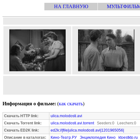
НА ГЛАВНУЮ
МУЛЬТФИЛЬ
Информация о фильме:
(
как скачать
)
Скачать HTTP link:
ulica.molodosti.avi
Скачать Torrent link:
ulica.molodosti.avi.torrent
Seeders:0 Leechers:0
Скачать ED2K link:
ed2k://|file|ulica.molodosti.avi|1201965056|
Описание в каталогах:
Кино-Театр.РУ
Энциклопедия Кино
ktoestkto.ru