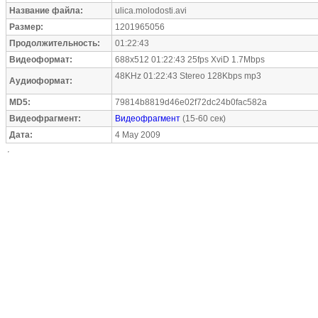
Название файла:
ulica.molodosti.avi
Размер:
1201965056
Продолжительность:
01:22:43
Видеоформат:
688x512 01:22:43 25fps XviD 1.7Mbps
48KHz 01:22:43 Stereo 128Kbps mp3
Аудиоформат:
MD5:
79814b8819d46e02f72dc24b0fac582a
Видеофрагмент:
Видеофрагмент
(15-60 сек)
Дата:
4 May 2009