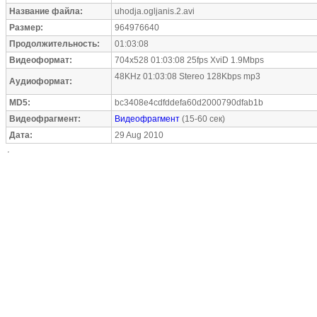
Название файла:
uhodja.ogljanis.2.avi
Размер:
964976640
Продолжительность:
01:03:08
Видеоформат:
704x528 01:03:08 25fps XviD 1.9Mbps
48KHz 01:03:08 Stereo 128Kbps mp3
Аудиоформат:
MD5:
bc3408e4cdfddefa60d2000790dfab1b
Видеофрагмент:
Видеофрагмент
(15-60 сек)
Дата:
29 Aug 2010