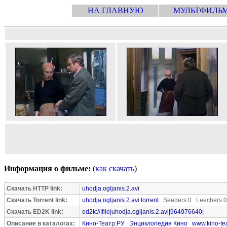
НА ГЛАВНУЮ
МУЛЬТФИЛЬ
Информация о фильме:
(
как скачать
)
Скачать HTTP link:
uhodja.ogljanis.2.avi
Скачать Torrent link:
uhodja.ogljanis.2.avi.torrent
Seeders:0 Leechers:0
Скачать ED2K link:
ed2k://|file|uhodja.ogljanis.2.avi|964976640|
Описание в каталогах:
Кино-Театр.РУ
Энциклопедия Кино
www.kino-tea