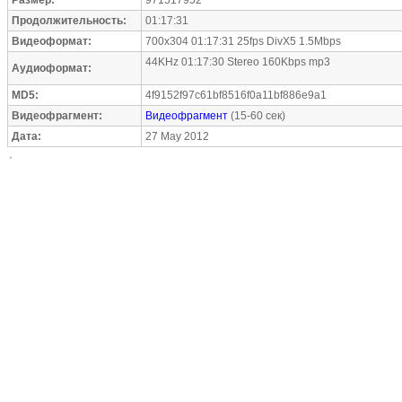
Размер:
971517952
Продолжительность:
01:17:31
Видеоформат:
700x304 01:17:31 25fps DivX5 1.5Mbps
44KHz 01:17:30 Stereo 160Kbps mp3
Аудиоформат:
MD5:
4f9152f97c61bf8516f0a11bf886e9a1
Видеофрагмент:
Видеофрагмент
(15-60 сек)
Дата:
27 May 2012