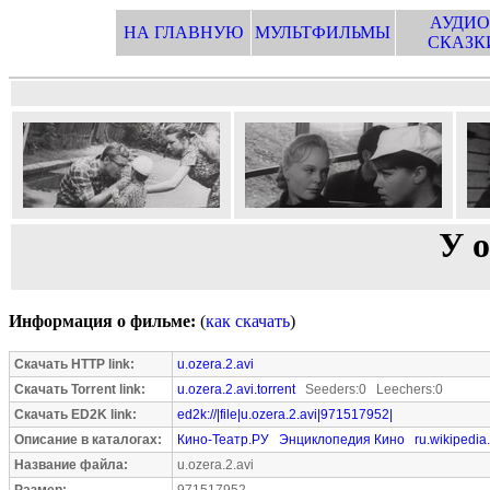
АУДИО
НА ГЛАВНУЮ
МУЛЬТФИЛЬМЫ
СКАЗК
У о
Информация о фильме:
(
как скачать
)
Скачать HTTP link:
u.ozera.2.avi
Скачать Torrent link:
u.ozera.2.avi.torrent
Seeders:0 Leechers:0
Скачать ED2K link:
ed2k://|file|u.ozera.2.avi|971517952|
Описание в каталогах:
Кино-Театр.РУ
Энциклопедия Кино
ru.wikipedia
Название файла:
u.ozera.2.avi