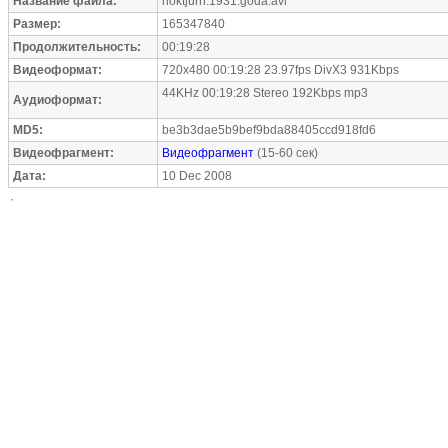
Название файла:
noktjurn.1931.goda.avi
Размер:
165347840
Продолжительность:
00:19:28
Видеоформат:
720x480 00:19:28 23.97fps DivX3 931Kbps
44KHz 00:19:28 Stereo 192Kbps mp3
Аудиоформат:
MD5:
be3b3dae5b9bef9bda88405ccd918fd6
Видеофрагмент:
Видеофрагмент
(15-60 сек)
Дата:
10 Dec 2008