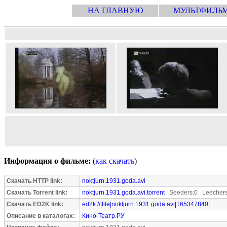
НА ГЛАВНУЮ
МУЛЬТФИЛЬ
Информация о фильме:
(
как скачать
)
Скачать HTTP link:
noktjurn.1931.goda.avi
Скачать Torrent link:
noktjurn.1931.goda.avi.torrent
Seeders:0 Leechers
Скачать ED2K link:
ed2k://|file|noktjurn.1931.goda.avi|165347840|
Описание в каталогах:
Кино-Театр.РУ