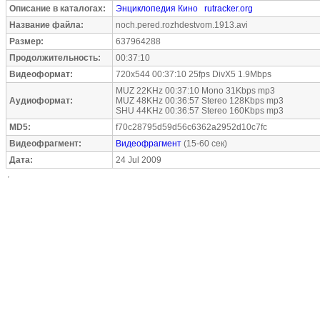
Описание в каталогах:
Энциклопедия Кино
rutracker.org
Название файла:
noch.pered.rozhdestvom.1913.avi
Размер:
637964288
Продолжительность:
00:37:10
Видеоформат:
720x544 00:37:10 25fps DivX5 1.9Mbps
MUZ 22KHz 00:37:10 Mono 31Kbps mp3
Аудиоформат:
MUZ 48KHz 00:36:57 Stereo 128Kbps mp3
SHU 44KHz 00:36:57 Stereo 160Kbps mp3
MD5:
f70c28795d59d56c6362a2952d10c7fc
Видеофрагмент:
Видеофрагмент
(15-60 сек)
Дата:
24 Jul 2009