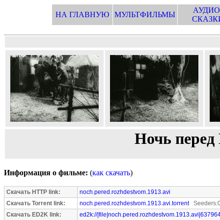
АУДИО
НА ГЛАВНУЮ
МУЛЬТФИЛЬМЫ
СКАЗК
Ночь перед 
Информация о фильме:
(
как скачать
)
Скачать HTTP link:
noch.pered.rozhdestvom.1913.avi
Скачать Torrent link:
noch.pered.rozhdestvom.1913.avi.torrent
Seeders:0
Скачать ED2K link:
ed2k://|file|noch.pered.rozhdestvom.1913.avi|63796