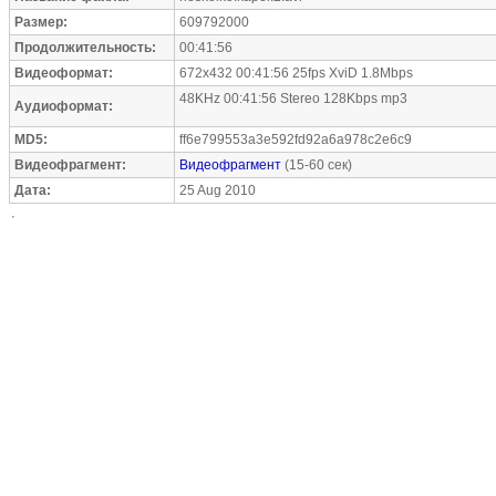
Размер:
609792000
Продолжительность:
00:41:56
Видеоформат:
672x432 00:41:56 25fps XviD 1.8Mbps
48KHz 00:41:56 Stereo 128Kbps mp3
Аудиоформат:
MD5:
ff6e799553a3e592fd92a6a978c2e6c9
Видеофрагмент:
Видеофрагмент
(15-60 сек)
Дата:
25 Aug 2010