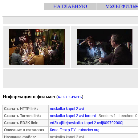
НА ГЛАВНУЮ
МУЛЬТФИЛЬ
Информация о фильме:
(
как скачать
)
Скачать HTTP link:
neskolko.kapel.2.avi
Скачать Torrent link:
neskolko.kapel.2.avi.torrent
Seeders:1 Leechers:0
Скачать ED2K link:
ed2k://|file|neskolko.kapel.2.avi|609792000|
Описание в каталогах:
Кино-Театр.РУ
rutracker.org
Название файла:
neskolko.kapel.2.avi