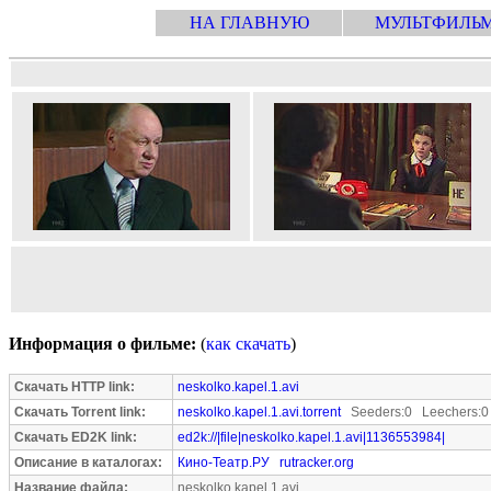
НА ГЛАВНУЮ
МУЛЬТФИЛЬ
Информация о фильме:
(
как скачать
)
Скачать HTTP link:
neskolko.kapel.1.avi
Скачать Torrent link:
neskolko.kapel.1.avi.torrent
Seeders:0 Leechers:0
Скачать ED2K link:
ed2k://|file|neskolko.kapel.1.avi|1136553984|
Описание в каталогах:
Кино-Театр.РУ
rutracker.org
Название файла:
neskolko.kapel.1.avi