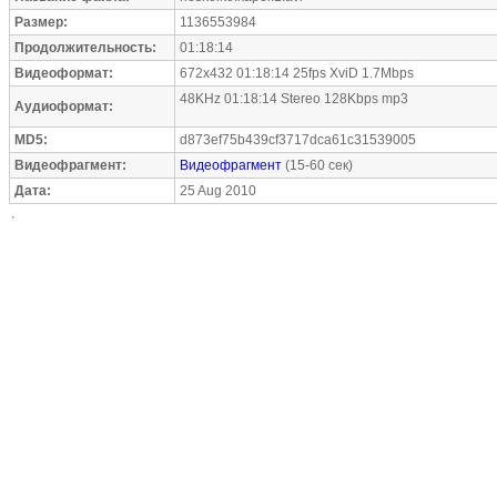
Размер:
1136553984
Продолжительность:
01:18:14
Видеоформат:
672x432 01:18:14 25fps XviD 1.7Mbps
48KHz 01:18:14 Stereo 128Kbps mp3
Аудиоформат:
MD5:
d873ef75b439cf3717dca61c31539005
Видеофрагмент:
Видеофрагмент
(15-60 сек)
Дата:
25 Aug 2010