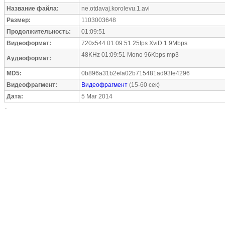
Название файла:
ne.otdavaj.korolevu.1.avi
Размер:
1103003648
Продолжительность:
01:09:51
Видеоформат:
720x544 01:09:51 25fps XviD 1.9Mbps
48KHz 01:09:51 Mono 96Kbps mp3
Аудиоформат:
MD5:
0b896a31b2efa02b715481ad93fe4296
Видеофрагмент:
Видеофрагмент
(15-60 сек)
Дата:
5 Mar 2014