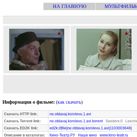
НА ГЛАВНУЮ
МУЛЬТФИЛЬ
Информация о фильме:
(
как скачать
)
Скачать HTTP link:
ne.otdavaj.korolevu.1.avi
Скачать Torrent link:
ne.otdavaj.korolevu.1.avi.torrent
Seeders:0 Leeche
Скачать ED2K link:
ed2k://|file|ne.otdavaj.korolevu.1.avi|1103003648|
Описание в каталогах:
Кино-Театр.РУ
Наше кино
www.kino-teatr.ru