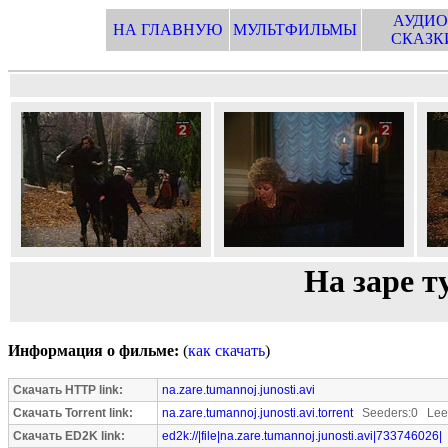
АУДИО
НА ГЛАВНУЮ
МУЛЬТФИЛЬМЫ
СКАЗК
На заре 
Информация о фильме:
(
как скачать
)
Скачать HTTP link:
na.zare.tumannoj.junosti.avi
Скачать Torrent link:
na.zare.tumannoj.junosti.avi.torrent
Seeders:0 Leec
Скачать ED2K link:
ed2k://|file|na.zare.tumannoj.junosti.avi|733746026|