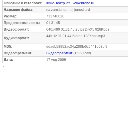
Описание в каталогах:
Кино-Театр.РУ
www.hrono.ru
Название файла:
na.zare.tumannoj.junosti.avi
Размер:
733746026
Продолжительность:
01:31:45
Видеоформат:
640x480 01:31:45 25fps DivX5 928Kbps
44KHz 01:31:44 Stereo 128Kbps mp3
Аудиоформат:
MD5:
ddadb58952ac34a288fe6c6441d03bf9
Видеофрагмент:
Видеофрагмент
(15-60 сек)
Дата:
17 Aug 2009