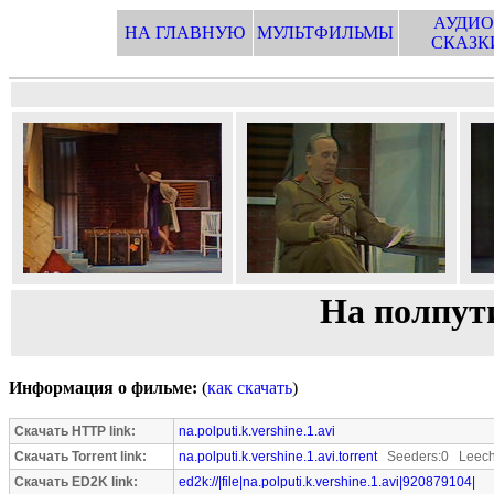
АУДИО
НА ГЛАВНУЮ
МУЛЬТФИЛЬМЫ
СКАЗК
На полпути
Информация о фильме:
(
как скачать
)
Скачать HTTP link:
na.polputi.k.vershine.1.avi
Скачать Torrent link:
na.polputi.k.vershine.1.avi.torrent
Seeders:0 Leech
Скачать ED2K link:
ed2k://|file|na.polputi.k.vershine.1.avi|920879104|