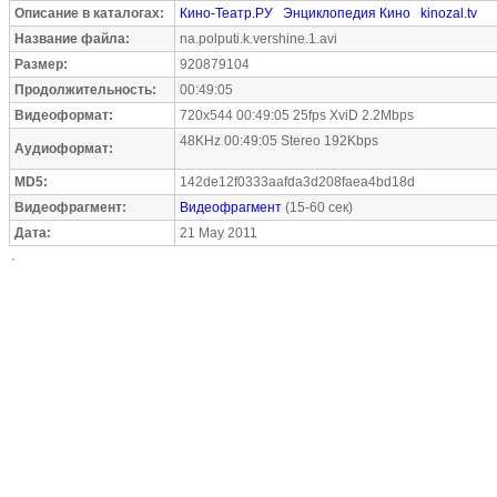
Описание в каталогах:
Кино-Театр.РУ
Энциклопедия Кино
kinozal.tv
Название файла:
na.polputi.k.vershine.1.avi
Размер:
920879104
Продолжительность:
00:49:05
Видеоформат:
720x544 00:49:05 25fps XviD 2.2Mbps
48KHz 00:49:05 Stereo 192Kbps
Аудиоформат:
MD5:
142de12f0333aafda3d208faea4bd18d
Видеофрагмент:
Видеофрагмент
(15-60 сек)
Дата:
21 May 2011