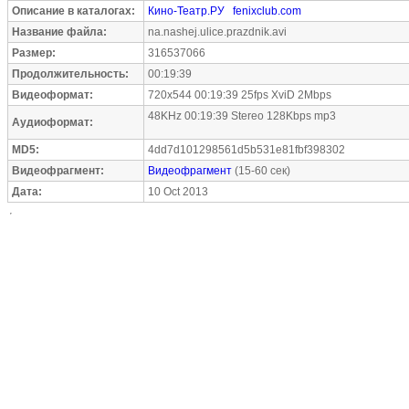
Описание в каталогах:
Кино-Театр.РУ
fenixclub.com
Название файла:
na.nashej.ulice.prazdnik.avi
Размер:
316537066
Продолжительность:
00:19:39
Видеоформат:
720x544 00:19:39 25fps XviD 2Mbps
48KHz 00:19:39 Stereo 128Kbps mp3
Аудиоформат:
MD5:
4dd7d101298561d5b531e81fbf398302
Видеофрагмент:
Видеофрагмент
(15-60 сек)
Дата:
10 Oct 2013