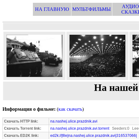
АУДИО
НА ГЛАВНУЮ
МУЛЬТФИЛЬМЫ
СКАЗК
На нашей
Информация о фильме:
(
как скачать
)
Скачать HTTP link:
na.nashej.ulice.prazdnik.avi
Скачать Torrent link:
na.nashej.ulice.prazdnik.avi.torrent
Seeders:0 Leec
Скачать ED2K link:
ed2k://|file|na.nashej.ulice.prazdnik.avi|316537066|