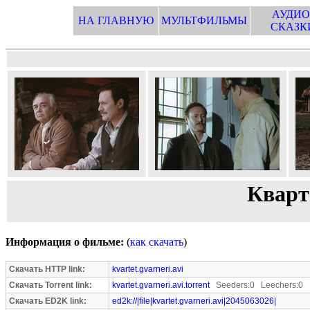
АУДИО
НА ГЛАВНУЮ
МУЛЬТФИЛЬМЫ
СКАЗК
Кварт
Информация о фильме:
(
как скачать
)
Скачать HTTP link:
kvartet.gvarneri.avi
Скачать Torrent link:
kvartet.gvarneri.avi.torrent
Seeders:0 Leechers:0
Скачать ED2K link:
ed2k://|file|kvartet.gvarneri.avi|2045063026|