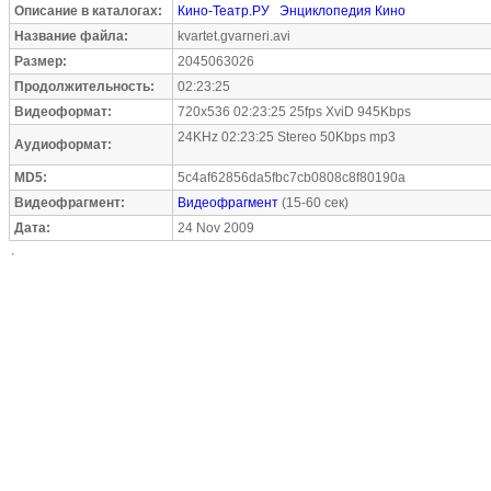
Описание в каталогах:
Кино-Театр.РУ
Энциклопедия Кино
Название файла:
kvartet.gvarneri.avi
Размер:
2045063026
Продолжительность:
02:23:25
Видеоформат:
720x536 02:23:25 25fps XviD 945Kbps
24KHz 02:23:25 Stereo 50Kbps mp3
Аудиоформат:
MD5:
5c4af62856da5fbc7cb0808c8f80190a
Видеофрагмент:
Видеофрагмент
(15-60 сек)
Дата:
24 Nov 2009