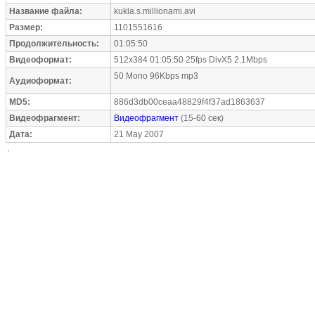
Название файла:
kukla.s.millionami.avi
Размер:
1101551616
Продолжительность:
01:05:50
Видеоформат:
512x384 01:05:50 25fps DivX5 2.1Mbps
50 Mono 96Kbps mp3
Аудиоформат:
MD5:
886d3db00ceaa48829f4f37ad1863637
Видеофрагмент:
Видеофрагмент
(15-60 сек)
Дата:
21 May 2007