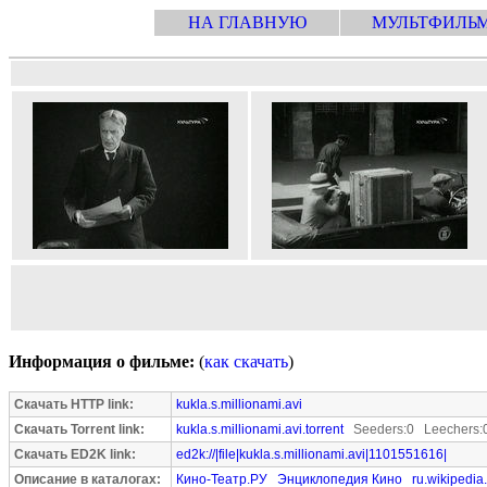
НА ГЛАВНУЮ
МУЛЬТФИЛЬ
Информация о фильме:
(
как скачать
)
Скачать HTTP link:
kukla.s.millionami.avi
Скачать Torrent link:
kukla.s.millionami.avi.torrent
Seeders:0 Leechers:
Скачать ED2K link:
ed2k://|file|kukla.s.millionami.avi|1101551616|
Описание в каталогах:
Кино-Театр.РУ
Энциклопедия Кино
ru.wikipedia