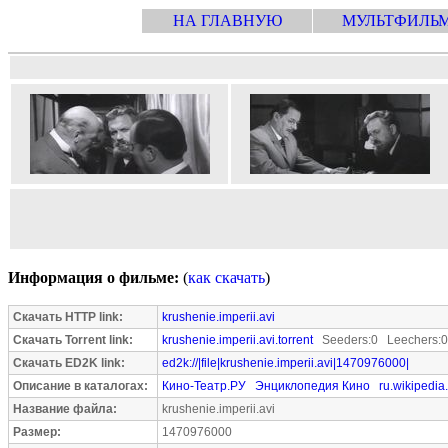
НА ГЛАВНУЮ
МУЛЬТФИЛЬ
Информация о фильме:
(
как скачать
)
Скачать HTTP link:
krushenie.imperii.avi
Скачать Torrent link:
krushenie.imperii.avi.torrent
Seeders:0 Leechers:0
Скачать ED2K link:
ed2k://|file|krushenie.imperii.avi|1470976000|
Описание в каталогах:
Кино-Театр.РУ
Энциклопедия Кино
ru.wikipedia
Название файла:
krushenie.imperii.avi
Размер:
1470976000