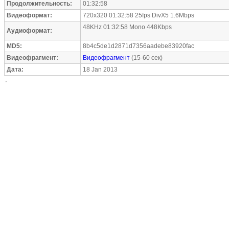
Продолжительность:
01:32:58
Видеоформат:
720x320 01:32:58 25fps DivX5 1.6Mbps
48KHz 01:32:58 Mono 448Kbps
Аудиоформат:
MD5:
8b4c5de1d2871d7356aadebe83920fac
Видеофрагмент:
Видеофрагмент
(15-60 сек)
Дата:
18 Jan 2013