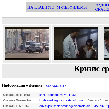
АУДИО
НА ГЛАВНУЮ
МУЛЬТФИЛЬМЫ
СКАЗК
Кризис ср
Информация о фильме:
(
как скачать
)
Скачать HTTP link:
krizis.srednego.vozrasta.avi
Скачать Torrent link:
krizis.srednego.vozrasta.avi.torrent
Seeders:0 Leec
Скачать ED2K link:
ed2k://|file|krizis.srednego.vozrasta.avi|1345173762|