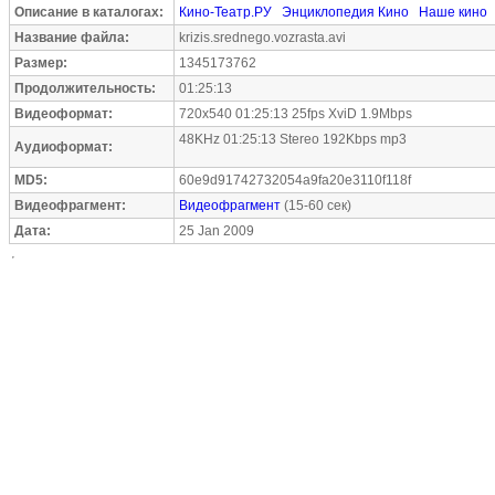
Описание в каталогах:
Кино-Театр.РУ
Энциклопедия Кино
Наше кино
Название файла:
krizis.srednego.vozrasta.avi
Размер:
1345173762
Продолжительность:
01:25:13
Видеоформат:
720x540 01:25:13 25fps XviD 1.9Mbps
48KHz 01:25:13 Stereo 192Kbps mp3
Аудиоформат:
MD5:
60e9d91742732054a9fa20e3110f118f
Видеофрагмент:
Видеофрагмент
(15-60 сек)
Дата:
25 Jan 2009