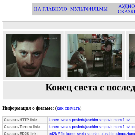
АУДИО
НА ГЛАВНУЮ
МУЛЬТФИЛЬМЫ
СКАЗК
Конец света с посл
Информация о фильме:
(
как скачать
)
Скачать HTTP link:
konec.sveta.s.posledujuschim.simpoziumom.1.avi
Скачать Torrent link:
konec.sveta.s.posledujuschim.simpoziumom.1.avi.to
Скачать ED2K link:
ed2k://|file|konec.sveta.s.posledujuschim.simpoziu