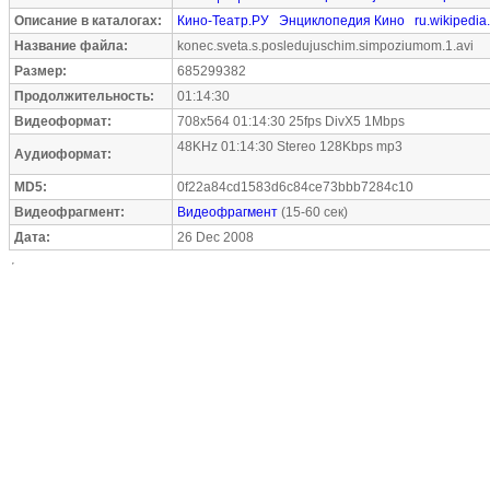
Описание в каталогах:
Кино-Театр.РУ
Энциклопедия Кино
ru.wikipedia
Название файла:
konec.sveta.s.posledujuschim.simpoziumom.1.avi
Размер:
685299382
Продолжительность:
01:14:30
Видеоформат:
708x564 01:14:30 25fps DivX5 1Mbps
48KHz 01:14:30 Stereo 128Kbps mp3
Аудиоформат:
MD5:
0f22a84cd1583d6c84ce73bbb7284c10
Видеофрагмент:
Видеофрагмент
(15-60 сек)
Дата:
26 Dec 2008