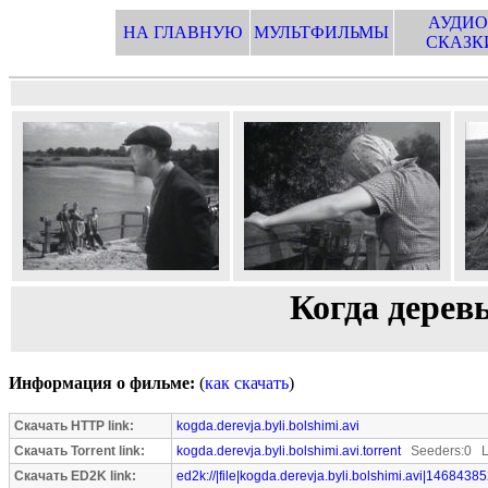
АУДИО
НА ГЛАВНУЮ
МУЛЬТФИЛЬМЫ
СКАЗК
Когда дере
Информация о фильме:
(
как скачать
)
Скачать HTTP link:
kogda.derevja.byli.bolshimi.avi
Скачать Torrent link:
kogda.derevja.byli.bolshimi.avi.torrent
Seeders:0 L
Скачать ED2K link:
ed2k://|file|kogda.derevja.byli.bolshimi.avi|14684385