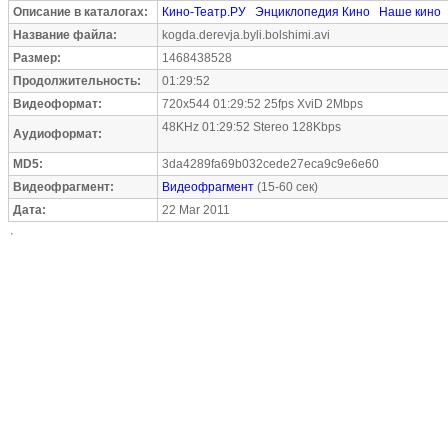
Описание в каталогах:
Кино-Театр.РУ
Энциклопедия Кино
Наше кино
Название файла:
kogda.derevja.byli.bolshimi.avi
Размер:
1468438528
Продолжительность:
01:29:52
Видеоформат:
720x544 01:29:52 25fps XviD 2Mbps
48KHz 01:29:52 Stereo 128Kbps
Аудиоформат:
MD5:
3da4289fa69b032cede27eca9c9e6e60
Видеофрагмент:
Видеофрагмент
(15-60 сек)
Дата:
22 Mar 2011