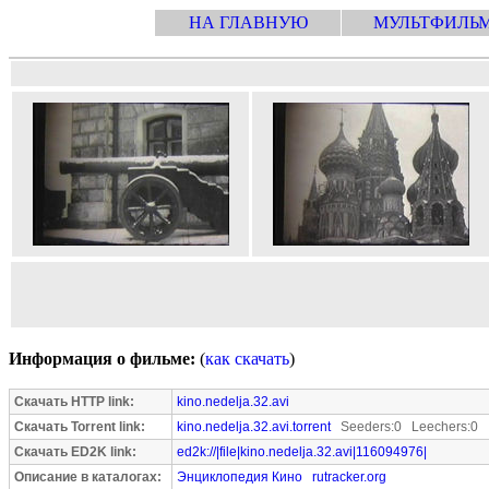
НА ГЛАВНУЮ
МУЛЬТФИЛЬ
Информация о фильме:
(
как скачать
)
Скачать HTTP link:
kino.nedelja.32.avi
Скачать Torrent link:
kino.nedelja.32.avi.torrent
Seeders:0 Leechers:0
Скачать ED2K link:
ed2k://|file|kino.nedelja.32.avi|116094976|
Описание в каталогах:
Энциклопедия Кино
rutracker.org