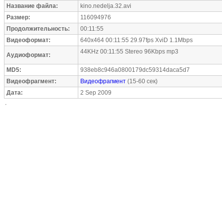
Название файла:
kino.nedelja.32.avi
Размер:
116094976
Продолжительность:
00:11:55
Видеоформат:
640x464 00:11:55 29.97fps XviD 1.1Mbps
44KHz 00:11:55 Stereo 96Kbps mp3
Аудиоформат:
MD5:
938eb8c946a0800179dc59314daca5d7
Видеофрагмент:
Видеофрагмент
(15-60 сек)
Дата:
2 Sep 2009