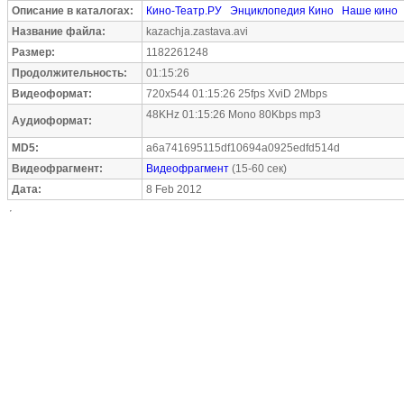
Описание в каталогах:
Кино-Театр.РУ
Энциклопедия Кино
Наше кино
Название файла:
kazachja.zastava.avi
Размер:
1182261248
Продолжительность:
01:15:26
Видеоформат:
720x544 01:15:26 25fps XviD 2Mbps
48KHz 01:15:26 Mono 80Kbps mp3
Аудиоформат:
MD5:
a6a741695115df10694a0925edfd514d
Видеофрагмент:
Видеофрагмент
(15-60 сек)
Дата:
8 Feb 2012