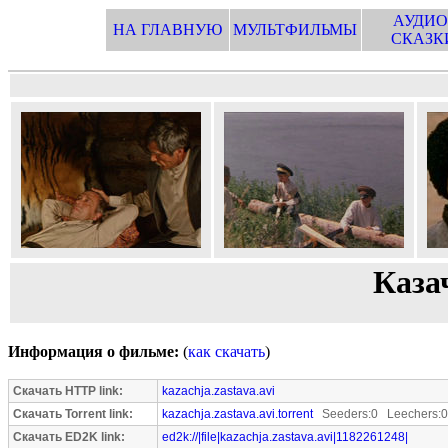
АУДИО
НА ГЛАВНУЮ
МУЛЬТФИЛЬМЫ
СКАЗК
Каза
Информация о фильме:
(
как скачать
)
Скачать HTTP link:
kazachja.zastava.avi
Скачать Torrent link:
kazachja.zastava.avi.torrent
Seeders:0 Leechers:0
Скачать ED2K link:
ed2k://|file|kazachja.zastava.avi|1182261248|