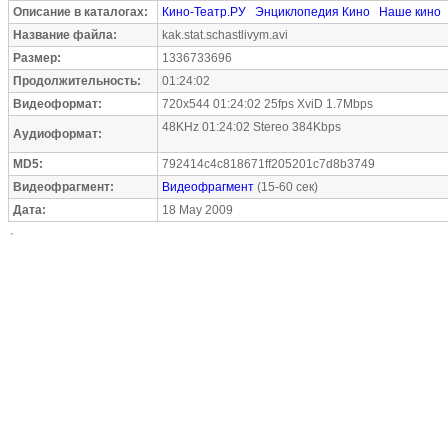
Описание в каталогах:
Кино-Театр.РУ
Энциклопедия Кино
Наше кино
Название файла:
kak.stat.schastlivym.avi
Размер:
1336733696
Продолжительность:
01:24:02
Видеоформат:
720x544 01:24:02 25fps XviD 1.7Mbps
48KHz 01:24:02 Stereo 384Kbps
Аудиоформат:
MD5:
792414c4c818671ff205201c7d8b3749
Видеофрагмент:
Видеофрагмент
(15-60 сек)
Дата:
18 May 2009