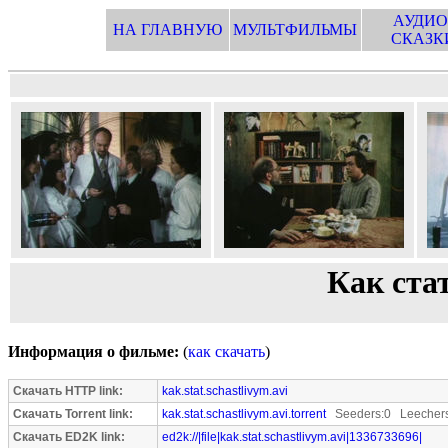
АУДИО
НА ГЛАВНУЮ
МУЛЬТФИЛЬМЫ
СКАЗК
Как ста
Информация о фильме:
(
как скачать
)
Скачать HTTP link:
kak.stat.schastlivym.avi
Скачать Torrent link:
kak.stat.schastlivym.avi.torrent
Seeders:0 Leechers
Скачать ED2K link:
ed2k://|file|kak.stat.schastlivym.avi|1336733696|