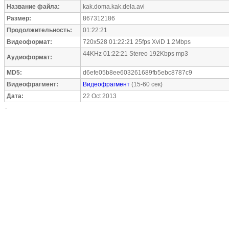
Название файла:
kak.doma.kak.dela.avi
Размер:
867312186
Продолжительность:
01:22:21
Видеоформат:
720x528 01:22:21 25fps XviD 1.2Mbps
44KHz 01:22:21 Stereo 192Kbps mp3
Аудиоформат:
MD5:
d6efe05b8ee603261689fb5ebc8787c9
Видеофрагмент:
Видеофрагмент
(15-60 сек)
Дата:
22 Oct 2013