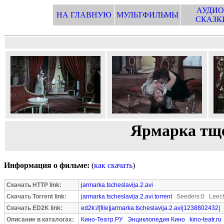
АУДИО
НА ГЛАВНУЮ
МУЛЬТФИЛЬМЫ
СКАЗК
Ярмарка тщес
Информация о фильме:
(
как скачать
)
Скачать HTTP link:
jarmarka.tscheslavija.2.avi
Скачать Torrent link:
jarmarka.tscheslavija.2.avi.torrent
Seeders:0 Leech
Скачать ED2K link:
ed2k://|file|jarmarka.tscheslavija.2.avi|1238802432|
Описание в каталогах:
Кино-Театр.РУ
Энциклопедия Кино
kino-teatr.ru