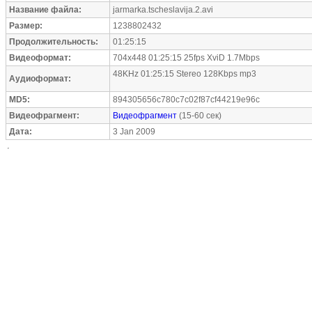
Название файла:
jarmarka.tscheslavija.2.avi
Размер:
1238802432
Продолжительность:
01:25:15
Видеоформат:
704x448 01:25:15 25fps XviD 1.7Mbps
48KHz 01:25:15 Stereo 128Kbps mp3
Аудиоформат:
MD5:
894305656c780c7c02f87cf44219e96c
Видеофрагмент:
Видеофрагмент
(15-60 сек)
Дата:
3 Jan 2009