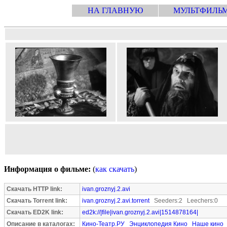
НА ГЛАВНУЮ
МУЛЬТФИЛЬ
Информация о фильме:
(
как скачать
)
Скачать HTTP link:
ivan.groznyj.2.avi
Скачать Torrent link:
ivan.groznyj.2.avi.torrent
Seeders:2 Leechers:0
Скачать ED2K link:
ed2k://|file|ivan.groznyj.2.avi|1514878164|
Описание в каталогах:
Кино-Театр.РУ
Энциклопедия Кино
Наше кино