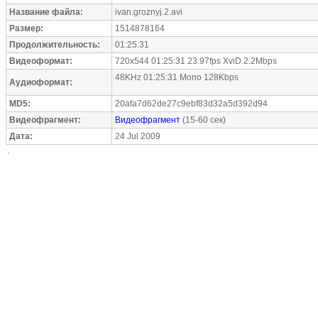
Название файла:
ivan.groznyj.2.avi
Размер:
1514878164
Продолжительность:
01:25:31
Видеоформат:
720x544 01:25:31 23.97fps XviD 2.2Mbps
48KHz 01:25:31 Mono 128Kbps
Аудиоформат:
MD5:
20afa7d62de27c9ebf83d32a5d392d94
Видеофрагмент:
Видеофрагмент
(15-60 сек)
Дата:
24 Jul 2009