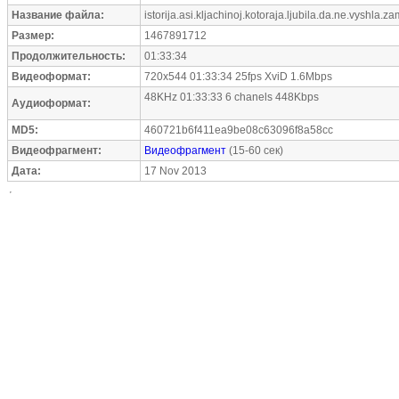
Название файла:
istorija.asi.kljachinoj.kotoraja.ljubila.da.ne.vyshla.z
Размер:
1467891712
Продолжительность:
01:33:34
Видеоформат:
720x544 01:33:34 25fps XviD 1.6Mbps
48KHz 01:33:33 6 chanels 448Kbps
Аудиоформат:
MD5:
460721b6f411ea9be08c63096f8a58cc
Видеофрагмент:
Видеофрагмент
(15-60 сек)
Дата:
17 Nov 2013