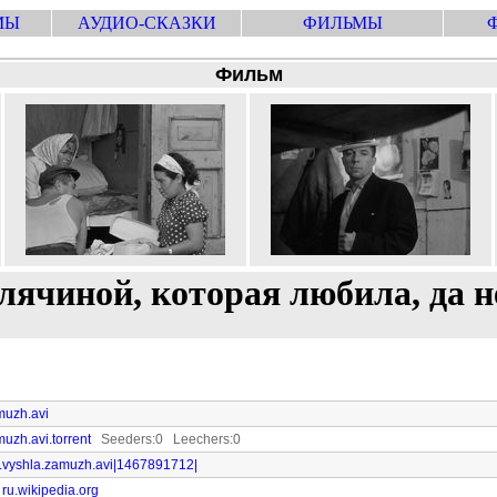
МЫ
АУДИО-СКАЗКИ
ФИЛЬМЫ
Фильм
лячиной, которая любила, да 
amuzh.avi
amuzh.avi.torrent
Seeders:0 Leechers:0
da.ne.vyshla.zamuzh.avi|1467891712|
ru.wikipedia.org