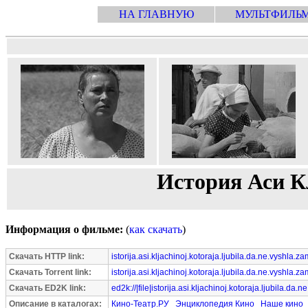
НА ГЛАВНУЮ
МУЛЬТФИЛЬ
История Аси К
Информация о фильме:
(
как скачать
)
Скачать HTTP link:
istorija.asi.kljachinoj.kotoraja.ljubila.da.ne.vyshla.z
Скачать Torrent link:
istorija.asi.kljachinoj.kotoraja.ljubila.da.ne.vyshla.z
Скачать ED2K link:
ed2k://|file|istorija.asi.kljachinoj.kotoraja.ljubila.
Описание в каталогах:
Кино-Театр.РУ
Энциклопедия Кино
Наше кино