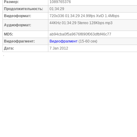
Размер:
1089765376
Продолжительность:
01:34:29
Видеоформат:
720x336 01:34:29 24.99fps XviD 1.4Mbps
44KHz 01:34:29 Stereo 128Kbps mp3
Аудиоформат:
MD5:
ab94cba0f5a9676f890f063dfbf46c77
Видеофрагмент:
Видеофрагмент
(15-60 сек)
Дата:
7 Jan 2012