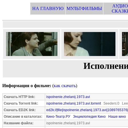
АУДИО
НА ГЛАВНУЮ
МУЛЬТФИЛЬМЫ
СКАЗК
Исполнени
Информация о фильме:
(
как скачать
)
Скачать HTTP link:
ispolnenie.zhelanij.1973.avi
Скачать Torrent link:
ispolnenie.zhelanij.1973.avi.torrent
Seeders:0 Leec
Скачать ED2K link:
ed2k://|file|ispolnenie.zhelanij.1973.avi|1089765376
Описание в каталогах:
Кино-Театр.РУ
Энциклопедия Кино
Наше кино
Название файла:
ispolnenie.zhelanij.1973.avi