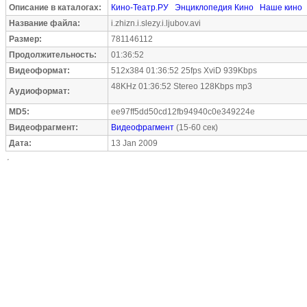
Описание в каталогах:
Кино-Театр.РУ
Энциклопедия Кино
Наше кино
Название файла:
i.zhizn.i.slezy.i.ljubov.avi
Размер:
781146112
Продолжительность:
01:36:52
Видеоформат:
512x384 01:36:52 25fps XviD 939Kbps
48KHz 01:36:52 Stereo 128Kbps mp3
Аудиоформат:
MD5:
ee97ff5dd50cd12fb94940c0e349224e
Видеофрагмент:
Видеофрагмент
(15-60 сек)
Дата:
13 Jan 2009