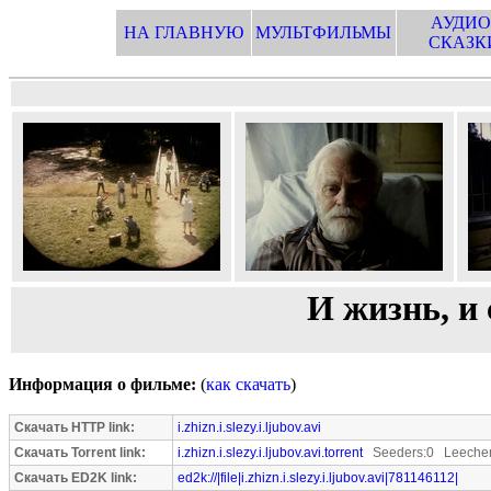
АУДИО
НА ГЛАВНУЮ
МУЛЬТФИЛЬМЫ
СКАЗК
И жизнь, и 
Информация о фильме:
(
как скачать
)
Скачать HTTP link:
i.zhizn.i.slezy.i.ljubov.avi
Скачать Torrent link:
i.zhizn.i.slezy.i.ljubov.avi.torrent
Seeders:0 Leecher
Скачать ED2K link:
ed2k://|file|i.zhizn.i.slezy.i.ljubov.avi|781146112|