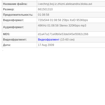
Название файла:
i.vechnyj.boj.iz.zhizni.aleksandra.bloka.avi
Размер:
661501310
Продолжительность:
01:08:58
Видеоформат:
720x544 01:08:58 25fps XviD 953Kbps
48KHz 01:08:58 Stereo 320Kbps mp3
Аудиоформат:
MD5:
d1a47a171e6fb0e53de045ef3082c266
Видеофрагмент:
Видеофрагмент
(15-60 сек)
Дата:
17 Aug 2009