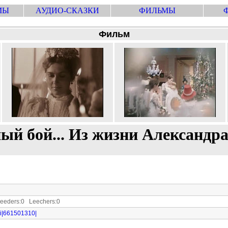
МЫ
АУДИО-СКАЗКИ
ФИЛЬМЫ
Фильм
ый бой... Из жизни Александр
eders:0 Leechers:0
avi|661501310|