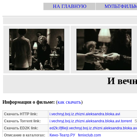
НА ГЛАВНУЮ
МУЛЬТФИЛЬ
И вечн
Информация о фильме:
(
как скачать
)
Скачать HTTP link:
i.vechnyj.boj.iz.zhizni.aleksandra.bloka.avi
Скачать Torrent link:
i.vechnyj.boj.iz.zhizni.aleksandra.bloka.avi.torrent
Se
Скачать ED2K link:
ed2k://|file|i.vechnyj.boj.iz.zhizni.aleksandra.bloka.
Описание в каталогах:
Кино-Театр.РУ
fenixclub.com