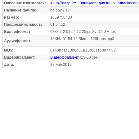
Описание в каталогах:
Кино-Театр.РУ
Энциклопедия Кино
rutracker.org
Название файла:
holopy.2.avi
Размер:
1659750400
Продолжительность:
01:54:12
Видеоформат:
688x512 01:54:12 25fps XviD 1.8Mbps
48KHz 01:54:12 Stereo 128Kbps mp3
Аудиоформат:
MD5:
0eb3fccac1390d31a32c8011b8d77f32
Видеофрагмент:
Видеофрагмент
(15-60 сек)
Дата:
23 Feb 2012