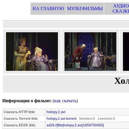
АУДИО
НА ГЛАВНУЮ
МУЛЬТФИЛЬМЫ
СКАЗК
Хол
Информация о фильме:
(
как скачать
)
Скачать HTTP link:
holopy.2.avi
Скачать Torrent link:
holopy.2.avi.torrent
Seeders:0 Leechers:0
Скачать ED2K link:
ed2k://|file|holopy.2.avi|1659750400|