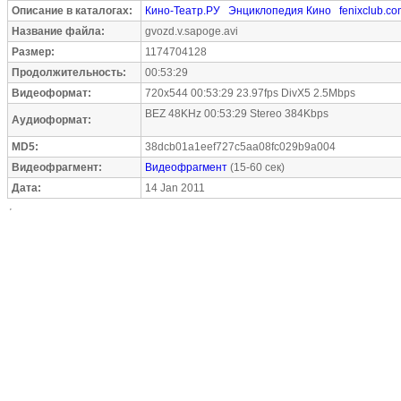
Описание в каталогах:
Кино-Театр.РУ
Энциклопедия Кино
fenixclub.c
Название файла:
gvozd.v.sapoge.avi
Размер:
1174704128
Продолжительность:
00:53:29
Видеоформат:
720x544 00:53:29 23.97fps DivX5 2.5Mbps
BEZ 48KHz 00:53:29 Stereo 384Kbps
Аудиоформат:
MD5:
38dcb01a1eef727c5aa08fc029b9a004
Видеофрагмент:
Видеофрагмент
(15-60 сек)
Дата:
14 Jan 2011