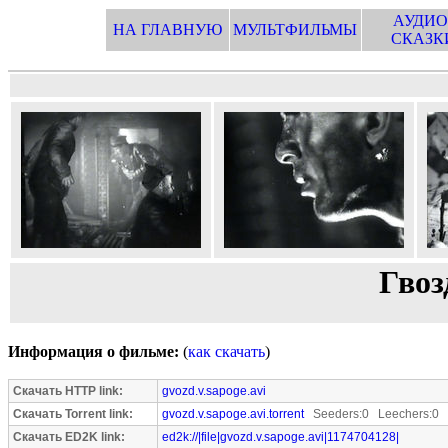
АУДИО
НА ГЛАВНУЮ
МУЛЬТФИЛЬМЫ
СКАЗК
Гвоз
Информация о фильме:
(
как скачать
)
Скачать HTTP link:
gvozd.v.sapoge.avi
Скачать Torrent link:
gvozd.v.sapoge.avi.torrent
Seeders:0 Leechers:0
Скачать ED2K link:
ed2k://|file|gvozd.v.sapoge.avi|1174704128|