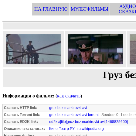
АУДИО
НА ГЛАВНУЮ
МУЛЬТФИЛЬМЫ
СКАЗК
Груз б
Информация о фильме:
(
как скачать
)
Скачать HTTP link:
gruz.bez.markirovki.avi
Скачать Torrent link:
gruz.bez.markirovki.avi.torrent
Seeders:0 Leechers
Скачать ED2K link:
ed2k://|file|gruz.bez.markirovki.avi|1468825600|
Описание в каталогах:
Кино-Театр.РУ
ru.wikipedia.org
Название файла:
gruz.bez.markirovki.avi