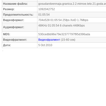
Название файла:
gosudarstvennaja.granica.2.2.mirnoe.leto.21.goda.a
Размер:
1092042752
Продолжительность:
01:05:54
Видеоформат:
704x528 01:05:54 25fps XviD 1.7Mbps
48KHz 01:05:54 6 chanels 448Kbps
Аудиоформат:
MD5:
530cedbb96e79e32377797f95d396ada
Видеофрагмент:
Видеофрагмент
(15-60 сек)
Дата:
5 Oct 2010