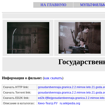
НА ГЛАВНУЮ
МУЛЬТФИЛЬ
Государственн
Информация о фильме:
(
как скачать
)
Скачать HTTP link:
gosudarstvennaja.granica.2.2.mirnoe.leto.21.goda.a
Скачать Torrent link:
gosudarstvennaja.granica.2.2.mirnoe.leto.21.goda.av
Скачать ED2K link:
ed2k://|file|gosudarstvennaja.granica.2.2.mirnoe.le
Описание в каталогах:
Кино-Театр.РУ
ru.wikipedia.org