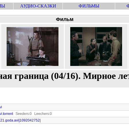
МЫ
АУДИО-СКАЗКИ
ФИЛЬМЫ
Фильм
ая граница (04/16). Мирное лето
vi
i.torrent
Seeders:0 Leechers:0
to.21.goda.avi|1092042752|