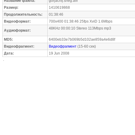
Название файла:
gorjachij.sneg.avi
Размер:
1410619868
Продолжительность:
01:38:46
Видеоформат:
700x400 01:38:46 25fps XviD 1.6Mbps
48KHz 00:00:10 Stereo 113Mbps mp3
Аудиоформат:
MD5:
6400eb33e7b069b5d102ae859a4e6d8f
Видеофрагмент:
Видеофрагмент
(15-60 сек)
Дата:
19 Jun 2008