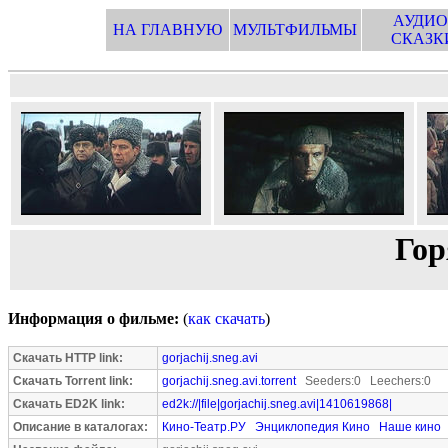
АУДИО
НА ГЛАВНУЮ
МУЛЬТФИЛЬМЫ
СКАЗК
Гор
Информация о фильме:
(
как скачать
)
Скачать HTTP link:
gorjachij.sneg.avi
Скачать Torrent link:
gorjachij.sneg.avi.torrent
Seeders:0 Leechers:0
Скачать ED2K link:
ed2k://|file|gorjachij.sneg.avi|1410619868|
Описание в каталогах:
Кино-Театр.РУ
Энциклопедия Кино
Наше кино