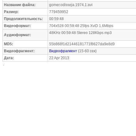
Название файла:
gomer.odisseja.1974.1.avi
Размер:
779459952
Продолжительность:
00:59:48
Видеоформат:
704x528 00:59:48 25fps XviD 1.6Mbps
48KHz 00:59:48 Stereo 128Kbps mp3
Аудиоформат:
MD5:
55b868f1d21446181771f8627da9e8d9
Видеофрагмент:
Видеофрагмент
(15-60 сек)
Дата:
22 Apr 2013