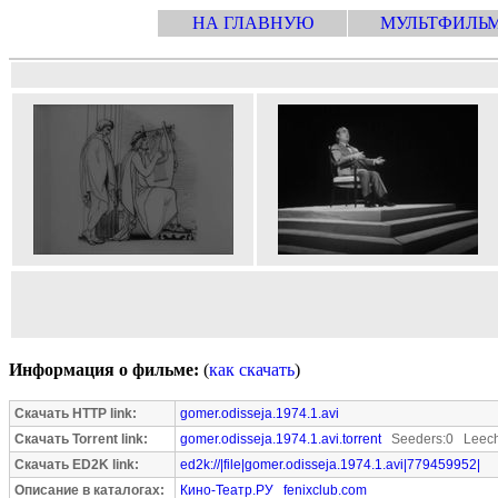
НА ГЛАВНУЮ
МУЛЬТФИЛЬ
Информация о фильме:
(
как скачать
)
Скачать HTTP link:
gomer.odisseja.1974.1.avi
Скачать Torrent link:
gomer.odisseja.1974.1.avi.torrent
Seeders:0 Leech
Скачать ED2K link:
ed2k://|file|gomer.odisseja.1974.1.avi|779459952|
Описание в каталогах:
Кино-Театр.РУ
fenixclub.com