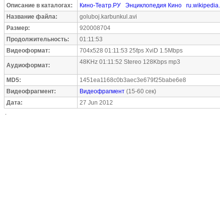
Описание в каталогах:
Кино-Театр.РУ
Энциклопедия Кино
ru.wikipedia
Название файла:
goluboj.karbunkul.avi
Размер:
920008704
Продолжительность:
01:11:53
Видеоформат:
704x528 01:11:53 25fps XviD 1.5Mbps
48KHz 01:11:52 Stereo 128Kbps mp3
Аудиоформат:
MD5:
1451ea1168c0b3aec3e679f25babe6e8
Видеофрагмент:
Видеофрагмент
(15-60 сек)
Дата:
27 Jun 2012