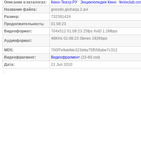
Описание в каталогах:
Кино-Театр.РУ
Энциклопедия Кино
fenixclub.c
Название файла:
gnezdo.gluharja.2.avi
Размер:
732391424
Продолжительность:
01:08:23
Видеоформат:
704x512 01:08:23 25fps XviD 1.2Mbps
48KHz 01:08:23 Stereo 192Kbps
Аудиоформат:
MD5:
700f7e9abfde323dda75f558abe7c312
Видеофрагмент:
Видеофрагмент
(15-60 сек)
Дата:
21 Jun 2010