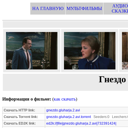
АУДИО
НА ГЛАВНУЮ
МУЛЬТФИЛЬМЫ
СКАЗК
Гнездо 
Информация о фильме:
(
как скачать
)
Скачать HTTP link:
gnezdo.gluharja.2.avi
Скачать Torrent link:
gnezdo.gluharja.2.avi.torrent
Seeders:0 Leechers:
Скачать ED2K link:
ed2k://|file|gnezdo.gluharja.2.avi|732391424|