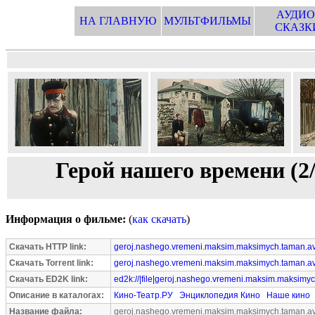
АУДИО
НА ГЛАВНУЮ
МУЛЬТФИЛЬМЫ
СКАЗК
Герой нашего времени (
Информация о фильме:
(
как скачать
)
Скачать HTTP link:
geroj.nashego.vremeni.maksim.maksimych.taman.av
Скачать Torrent link:
geroj.nashego.vremeni.maksim.maksimych.taman.avi
Скачать ED2K link:
ed2k://|file|geroj.nashego.vremeni.maksim.maksimy
Описание в каталогах:
Кино-Театр.РУ
Энциклопедия Кино
Наше кино
Название файла:
geroj.nashego.vremeni.maksim.maksimych.taman.av