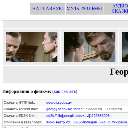
АУДИО
НА ГЛАВНУЮ
МУЛЬТФИЛЬМЫ
СКАЗК
Гео
Информация о фильме:
(
как скачать
)
Скачать HTTP link:
georgij.sedov.avi
Скачать Torrent link:
georgij.sedov.avi.torrent
Seeders:0 Leechers:0
Скачать ED2K link:
ed2k://|file|georgij.sedov.avi|1155883008|
Описание в каталогах:
Кино-Театр.РУ
Энциклопедия Кино
ru.wikipedia