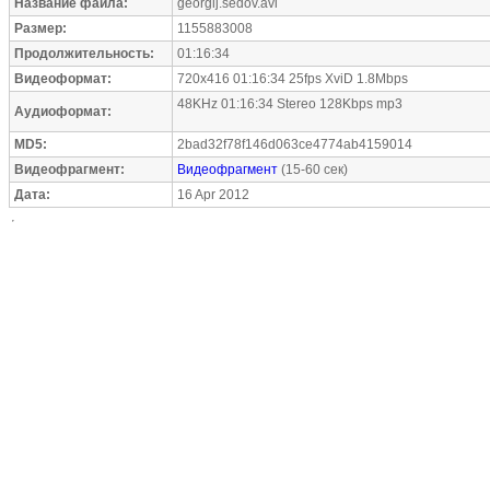
Название файла:
georgij.sedov.avi
Размер:
1155883008
Продолжительность:
01:16:34
Видеоформат:
720x416 01:16:34 25fps XviD 1.8Mbps
48KHz 01:16:34 Stereo 128Kbps mp3
Аудиоформат:
MD5:
2bad32f78f146d063ce4774ab4159014
Видеофрагмент:
Видеофрагмент
(15-60 сек)
Дата:
16 Apr 2012