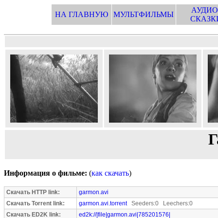
АУДИО
НА ГЛАВНУЮ
МУЛЬТФИЛЬМЫ
СКАЗК
Г
Информация о фильме:
(
как скачать
)
Скачать HTTP link:
garmon.avi
Скачать Torrent link:
garmon.avi.torrent
Seeders:0 Leechers:0
Скачать ED2K link:
ed2k://|file|garmon.avi|785201576|