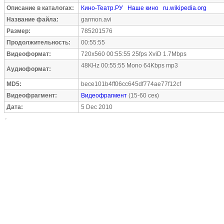
Описание в каталогах:
Кино-Театр.РУ
Наше кино
ru.wikipedia.org
Название файла:
garmon.avi
Размер:
785201576
Продолжительность:
00:55:55
Видеоформат:
720x560 00:55:55 25fps XviD 1.7Mbps
48KHz 00:55:55 Mono 64Kbps mp3
Аудиоформат:
MD5:
bece101b4ff06cc645df774ae77f12cf
Видеофрагмент:
Видеофрагмент
(15-60 сек)
Дата:
5 Dec 2010