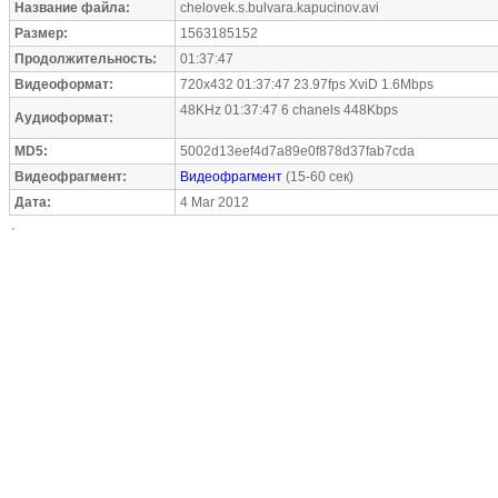
Название файла:
chelovek.s.bulvara.kapucinov.avi
Размер:
1563185152
Продолжительность:
01:37:47
Видеоформат:
720x432 01:37:47 23.97fps XviD 1.6Mbps
48KHz 01:37:47 6 chanels 448Kbps
Аудиоформат:
MD5:
5002d13eef4d7a89e0f878d37fab7cda
Видеофрагмент:
Видеофрагмент
(15-60 сек)
Дата:
4 Mar 2012