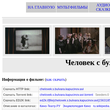
АУДИО
НА ГЛАВНУЮ
МУЛЬТФИЛЬМЫ
СКАЗК
Человек с б
Информация о фильме:
(
как скачать
)
Скачать HTTP link:
chelovek.s.bulvara.kapucinov.avi
Скачать Torrent link:
chelovek.s.bulvara.kapucinov.avi.torrent
Seeders:0 
Скачать ED2K link:
ed2k://|file|chelovek.s.bulvara.kapucinov.avi|156318
Описание в каталогах:
Кино-Театр.РУ
Энциклопедия Кино
ru.wikipedia