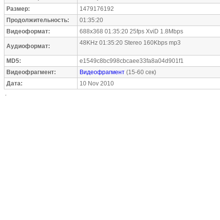
Размер:
1479176192
Продолжительность:
01:35:20
Видеоформат:
688x368 01:35:20 25fps XviD 1.8Mbps
48KHz 01:35:20 Stereo 160Kbps mp3
Аудиоформат:
MD5:
e1549c8bc998cbcaee33fa8a04d901f1
Видеофрагмент:
Видеофрагмент
(15-60 сек)
Дата:
10 Nov 2010