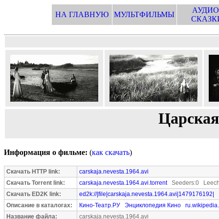
АУДИО
НА ГЛАВНУЮ
МУЛЬТФИЛЬМЫ
СКАЗК
Царская 
Информация о фильме:
(
как скачать
)
Скачать HTTP link:
carskaja.nevesta.1964.avi
Скачать Torrent link:
carskaja.nevesta.1964.avi.torrent
Seeders:0 Leech
Скачать ED2K link:
ed2k://|file|carskaja.nevesta.1964.avi|1479176192|
Описание в каталогах:
Кино-Театр.РУ
Энциклопедия Кино
ru.wikipedia
Название файла:
carskaja.nevesta.1964.avi