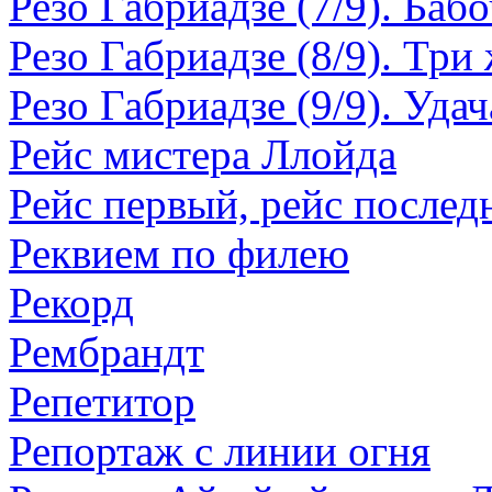
Резо Габриадзе (7/9). Баб
Резо Габриадзе (8/9). Три
Резо Габриадзе (9/9). Удач
Рейс мистера Ллойда
Рейс первый, рейс послед
Реквием по филею
Рекорд
Рембрандт
Репетитор
Репортаж с линии огня