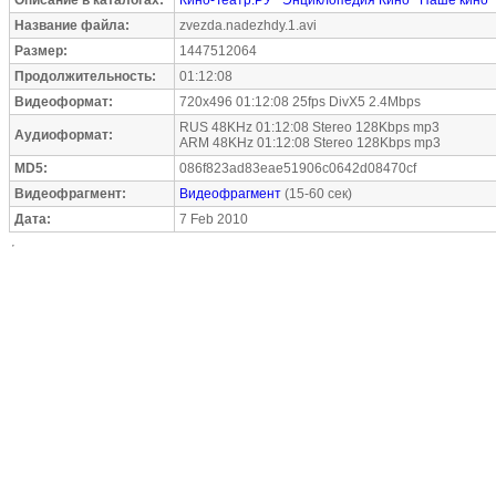
Описание в каталогах:
Кино-Театр.РУ
Энциклопедия Кино
Наше кино
Название файла:
zvezda.nadezhdy.1.avi
Размер:
1447512064
Продолжительность:
01:12:08
Видеоформат:
720x496 01:12:08 25fps DivX5 2.4Mbps
RUS 48KHz 01:12:08 Stereo 128Kbps mp3
Аудиоформат:
ARM 48KHz 01:12:08 Stereo 128Kbps mp3
MD5:
086f823ad83eae51906c0642d08470cf
Видеофрагмент:
Видеофрагмент
(15-60 сек)
Дата:
7 Feb 2010