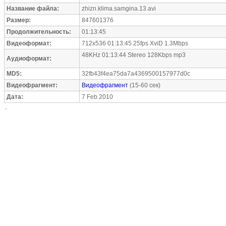
Название файла:
zhizn.klima.samgina.13.avi
Размер:
847601376
Продолжительность:
01:13:45
Видеоформат:
712x536 01:13:45 25fps XviD 1.3Mbps
48KHz 01:13:44 Stereo 128Kbps mp3
Аудиоформат:
MD5:
32fb43f4ea75da7a4369500157977d0c
Видеофрагмент:
Видеофрагмент
(15-60 сек)
Дата:
7 Feb 2010