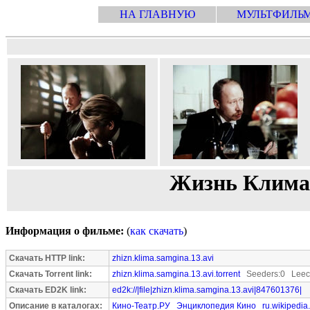
НА ГЛАВНУЮ
МУЛЬТФИЛЬ
Жизнь Клима С
Информация о фильме:
(
как скачать
)
Скачать HTTP link:
zhizn.klima.samgina.13.avi
Скачать Torrent link:
zhizn.klima.samgina.13.avi.torrent
Seeders:0 Leec
Скачать ED2K link:
ed2k://|file|zhizn.klima.samgina.13.avi|847601376|
Описание в каталогах:
Кино-Театр.РУ
Энциклопедия Кино
ru.wikipedia