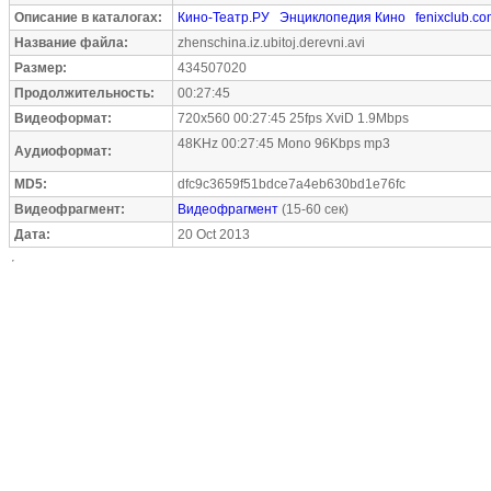
Описание в каталогах:
Кино-Театр.РУ
Энциклопедия Кино
fenixclub.c
Название файла:
zhenschina.iz.ubitoj.derevni.avi
Размер:
434507020
Продолжительность:
00:27:45
Видеоформат:
720x560 00:27:45 25fps XviD 1.9Mbps
48KHz 00:27:45 Mono 96Kbps mp3
Аудиоформат:
MD5:
dfc9c3659f51bdce7a4eb630bd1e76fc
Видеофрагмент:
Видеофрагмент
(15-60 сек)
Дата:
20 Oct 2013