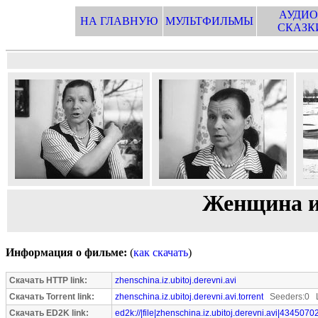
АУДИО
НА ГЛАВНУЮ
МУЛЬТФИЛЬМЫ
СКАЗК
Женщина и
Информация о фильме:
(
как скачать
)
Скачать HTTP link:
zhenschina.iz.ubitoj.derevni.avi
Скачать Torrent link:
zhenschina.iz.ubitoj.derevni.avi.torrent
Seeders:0 L
Скачать ED2K link:
ed2k://|file|zhenschina.iz.ubitoj.derevni.avi|4345070