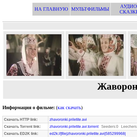
АУДИО
НА ГЛАВНУЮ
МУЛЬТФИЛЬМЫ
СКАЗК
Жаворон
Информация о фильме:
(
как скачать
)
Скачать HTTP link:
zhavoronki.priletite.avi
Скачать Torrent link:
zhavoronki.priletite.avi.torrent
Seeders:0 Leechers
Скачать ED2K link:
ed2k://|file|zhavoronki.priletite.avi|585299968|