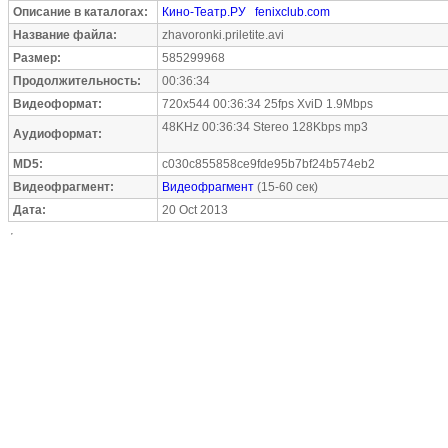
Описание в каталогах:
Кино-Театр.РУ
fenixclub.com
Название файла:
zhavoronki.priletite.avi
Размер:
585299968
Продолжительность:
00:36:34
Видеоформат:
720x544 00:36:34 25fps XviD 1.9Mbps
48KHz 00:36:34 Stereo 128Kbps mp3
Аудиоформат:
MD5:
c030c855858ce9fde95b7bf24b574eb2
Видеофрагмент:
Видеофрагмент
(15-60 сек)
Дата:
20 Oct 2013