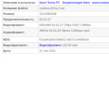
Описание в каталогах:
Кино-Театр.РУ
Энциклопедия Кино
www.russkoe
Название файла:
zastava.ilicha.2.avi
Размер:
1514385408
Продолжительность:
02:01:27
Видеоформат:
640x480 02:01:27 25fps XviD 1.5Mbps
48KHz 02:01:26 Stereo 128Kbps mp3
Аудиоформат:
MD5:
f7e3d4cb047efef317cfd7c7c4498c64
Видеофрагмент:
Видеофрагмент
(15-60 сек)
Дата:
21 Jun 2011