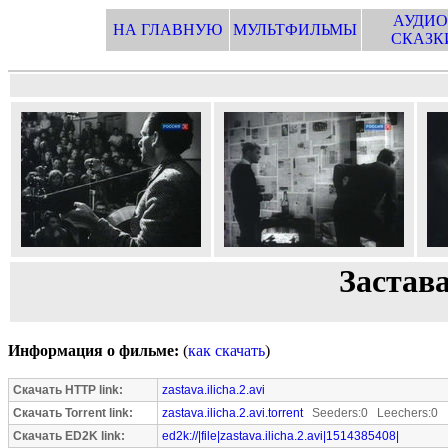
АУДИО
НА ГЛАВНУЮ
МУЛЬТФИЛЬМЫ
СКАЗК
Застава
Информация о фильме:
(
как скачать
)
Скачать HTTP link:
zastava.ilicha.2.avi
Скачать Torrent link:
zastava.ilicha.2.avi.torrent
Seeders:0 Leechers:0
Скачать ED2K link:
ed2k://|file|zastava.ilicha.2.avi|1514385408|